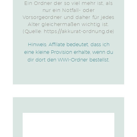
Ein Ordner der so viel mehr ist, als
nur ein Notfall- oder
Vorsorgeordner und daher für jedes
Alter gleichermaßen wichtig ist.
(Quelle: https://akkurat-ordnung.de)
Hinweis: Affilate bedeutet, dass ich
eine kleine Provision erhalte, wenn du
dir dort den WWI-Ordner bestellst.