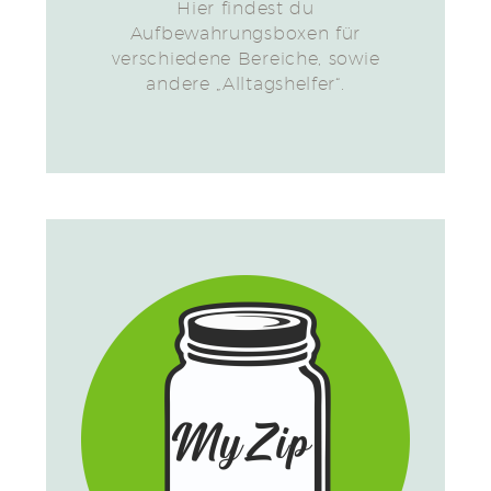
Hier findest du
Aufbewahrungsboxen für
verschiedene Bereiche, sowie
andere „Alltagshelfer“.